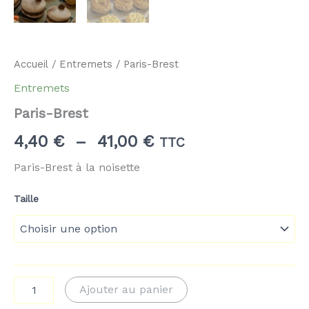
Accueil
/
Entremets
/ Paris-Brest
Entremets
Paris-Brest
Plage
4,40
€
–
41,00
€
TTC
de
Paris-Brest à la noisette
prix :
Taille
4,40 €
à
41,00 €
quantité
Ajouter au panier
de