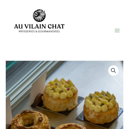
Aller
au
contenu
Au Vilain Chat
Pâtisserie ambulante