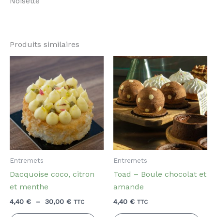
Noisette
Produits similaires
Entremets
Entremets
Dacquoise coco, citron
Toad – Boule chocolat et
et menthe
amande
Plage
4,40
€
–
30,00
€
4,40
€
TTC
TTC
de
Ce