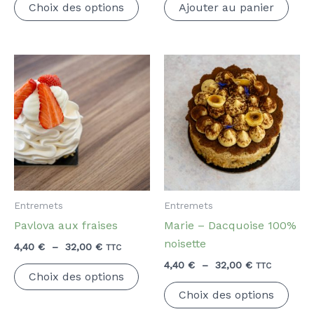
prix :
Choix des options
Ajouter au panier
produit
4,40 €
à
a
30,00 €
plusieurs
variations.
Les
options
peuvent
être
choisies
sur
la
Entremets
Entremets
page
Pavlova aux fraises
Marie – Dacquoise 100%
du
noisette
Plage
4,40
€
–
32,00
€
TTC
produit
de
Plage
4,40
€
–
32,00
€
Ce
TTC
prix :
Choix des options
de
produit
Ce
4,40 €
prix :
Choix des options
à
a
prod
4,40 €
32,00 €