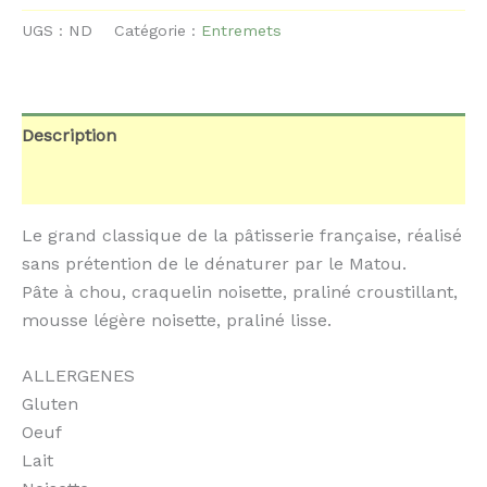
Paris-
Brest
UGS :
ND
Catégorie :
Entremets
Description
Informations complémentaires
Le grand classique de la pâtisserie française, réalisé
sans prétention de le dénaturer par le Matou.
Pâte à chou, craquelin noisette, praliné croustillant,
mousse légère noisette, praliné lisse.
ALLERGENES
Gluten
Oeuf
Lait