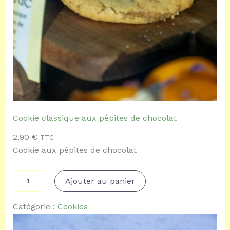
c
l
a
t
s
d
e
c
a
r
a
Cookie classique aux pépites de chocolat
m
e
2,90
€
TTC
l
Cookie aux pépites de chocolat
a
u
b
q
Ajouter au panier
e
u
u
a
r
n
Catégorie :
Cookies
r
t
e
i