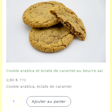
Cookie arabica et éclats de caramel au beurre sal
2,90
€
TTC
Cookie arabica, éclats de caramel
q
Ajouter au panier
u
a