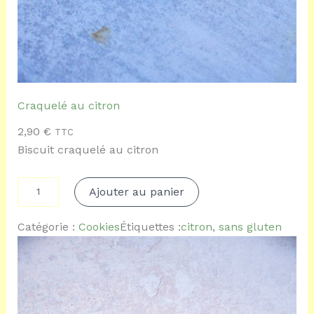
p
é
p
i
t
e
s
d
Craquelé au citron
e
c
2,90
€
TTC
h
Biscuit craquelé au citron
o
c
q
o
Ajouter au panier
u
l
a
a
n
Catégorie :
Cookies
Étiquettes :
citron
, 
sans gluten
t
t
i
t
é
d
e