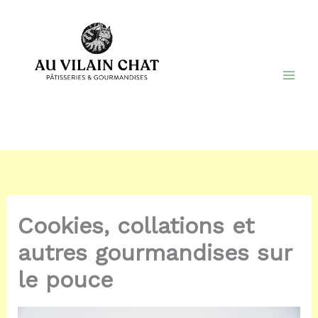
Aller
au
contenu
Au Vilain Chat
Pâtisserie ambulante
Cookies, collations et
autres gourmandises sur
le pouce