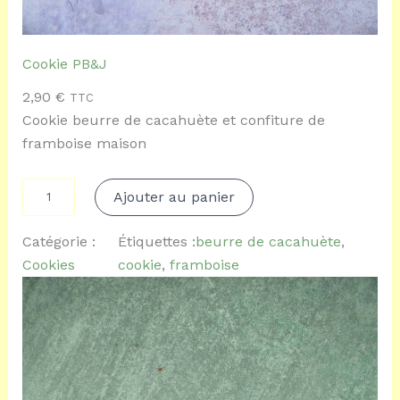
Cookie PB&J
2,90
€
TTC
Cookie beurre de cacahuète et confiture de
framboise maison
q
Ajouter au panier
u
a
n
Catégorie :
Étiquettes :
beurre de cacahuète
, 
t
Cookies
cookie
, 
framboise
i
t
é
d
e
C
o