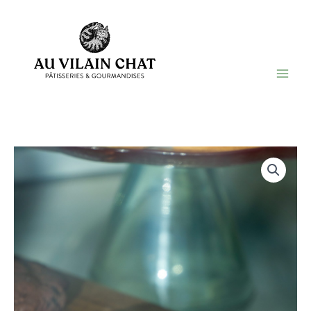
Aller
au
contenu
Au Vilain Chat
Pâtisserie ambulante