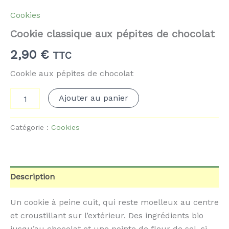
Cookies
Cookie classique aux pépites de chocolat
2,90
€
TTC
Cookie aux pépites de chocolat
quantité
Ajouter au panier
de
Cookie
classique
Catégorie :
Cookies
aux
pépites
de
chocolat
Description
Un cookie à peine cuit, qui reste moelleux au centre
et croustillant sur l’extérieur. Des ingrédients bio
jusqu’au chocolat et une pointe de fleur de sel, si