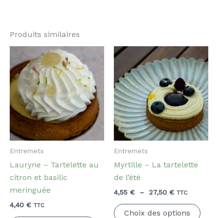
Produits similaires
Entremets
Entremets
Lauryne – Tartelette au
Myrtille – La tartelette
citron et basilic
de l’été
meringuée
Plage
4,55
€
–
27,50
€
TTC
de
4,40
€
Ce
TTC
prix :
Choix des options
4,55 €