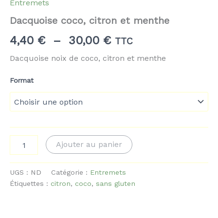
Entremets
Dacquoise coco, citron et menthe
Plage
4,40
€
–
30,00
€
TTC
de
Dacquoise noix de coco, citron et menthe
prix :
Format
4,40 €
à
30,00 €
quantité
Ajouter au panier
de
Dacquoise
coco,
UGS :
ND
Catégorie :
Entremets
citron
Étiquettes :
citron
,
coco
,
sans gluten
et
menthe