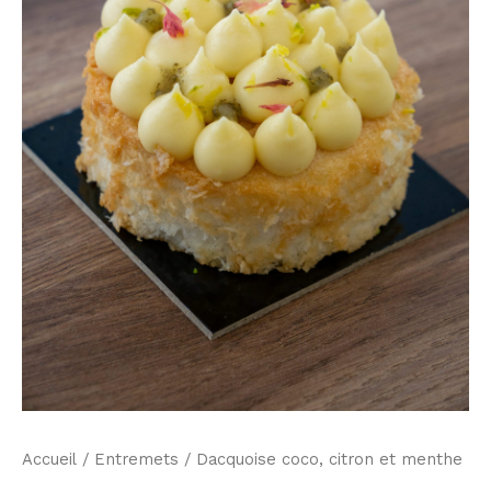
Accueil
/
Entremets
/ Dacquoise coco, citron et menthe