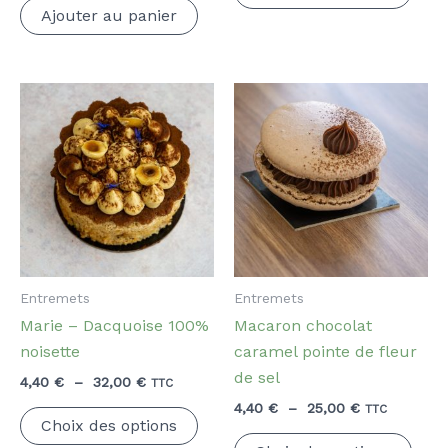
prod
Ajouter au panier
à
a
27,50 €
plus
varia
Les
opti
peuv
être
choi
sur
la
page
Entremets
Entremets
du
Marie – Dacquoise 100%
Macaron chocolat
prod
noisette
caramel pointe de fleur
de sel
Plage
4,40
€
–
32,00
€
TTC
de
Plage
4,40
€
–
25,00
€
Ce
TTC
prix :
Choix des options
de
produit
Ce
4,40 €
prix :