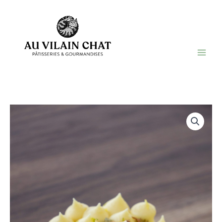
Aller
au
contenu
Au Vilain Chat
Pâtisserie ambulante